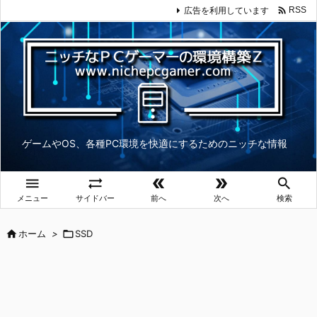

広告を利用しています
RSS
ゲームやOS、各種PC環境を快適にするためのニッチな情報





メニュー
サイドバー
前へ
次へ
検索

ホーム
>

SSD