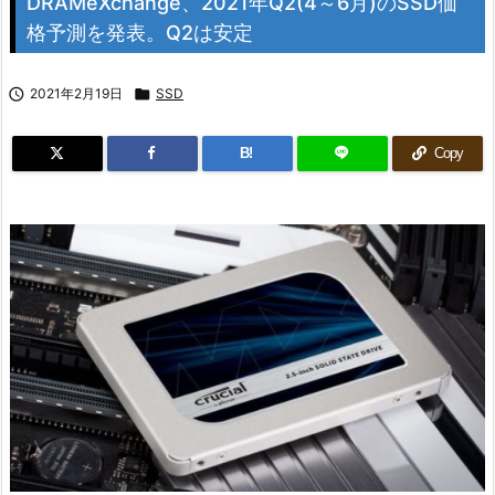
DRAMeXchange、2021年Q2(4～6月)のSSD価
格予測を発表。Q2は安定

2021年2月19日

SSD
B!
Copy