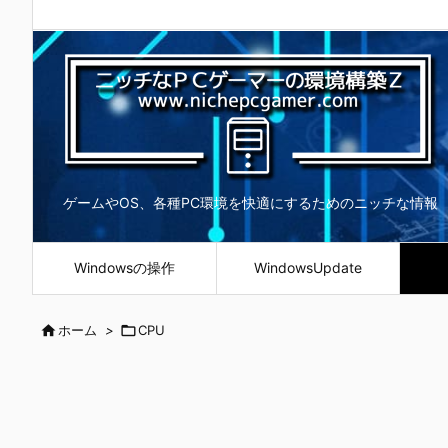
ゲームやOS、各種PC環境を快適にするためのニッチな情報
Windowsの操作
WindowsUpdate

ホーム
>

CPU