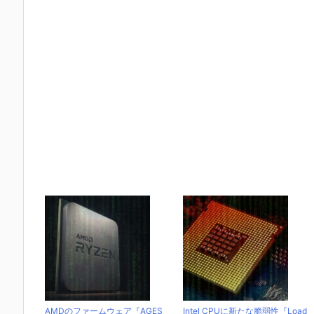
AMDのファームウェア『AGES
Intel CPUに新たな脆弱性『Load