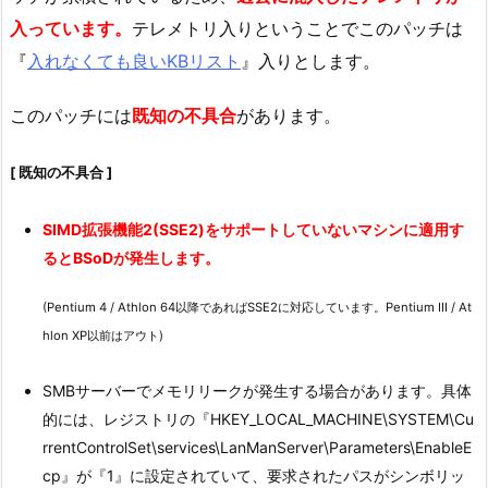
入っています。
テレメトリ入りということでこのパッチは
『
入れなくても良いKBリスト
』入りとします。
このパッチには
既知の不具合
があります。
[ 既知の不具合 ]
SIMD拡張機能2(SSE2)をサポートしていないマシンに適用す
るとBSoDが発生します。
(Pentium 4 / Athlon 64以降であればSSE2に対応しています。Pentium III / At
hlon XP以前はアウト)
SMBサーバーでメモリリークが発生する場合があります。具体
的には、レジストリの『HKEY_LOCAL_MACHINE\SYSTEM\Cu
rrentControlSet\services\LanManServer\Parameters\EnableE
cp』が『1』に設定されていて、要求されたパスがシンボリッ