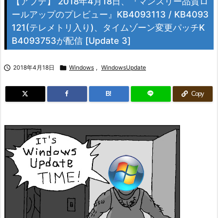
【アプデ】 2018年4月18日、『マンスリー品質ロ
ールアップのプレビュー』KB4093113 / KB4093
121(テレメトリ入り)、タイムゾーン変更パッチK
B4093753が配信 [Update 3]

2018年4月18日

Windows
,
WindowsUpdate
B!
Copy