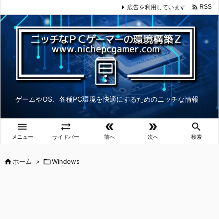

広告を利用しています
RSS
ゲームやOS、各種PC環境を快適にするためのニッチな情報





メニュー
サイドバー
前へ
次へ
検索

ホーム
>

Windows