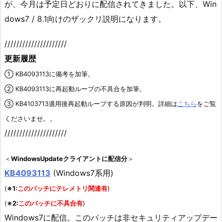
が、今月は予定日どおりに配信されてきました。以下、Win
dows7 / 8.1向けのザックリ説明になります。
/////////////////////
更新履歴
① KB4093113に備考を加筆。
② KB4093113に再起動ループの不具合を加筆。
③ KB4103713適用後再起動ループする原因が判明。詳細は
こちら
をご覧
くださいませ。。
/////////////////////
＜
WindowsUpdateクライアントに配信分
＞
KB4093113
(Windows7系用)
(
※1:
このパッチにテレメトリ関連有
)
(
※2:
このパッチに不具合有
)
Windows7に配信。このパッチは非セキュリティアップデー