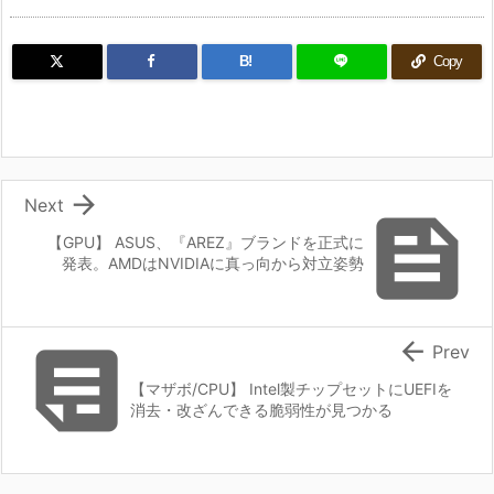
B!
Copy

Next

【GPU】 ASUS、『AREZ』ブランドを正式に
発表。AMDはNVIDIAに真っ向から対立姿勢


Prev
【マザボ/CPU】 Intel製チップセットにUEFIを
消去・改ざんできる脆弱性が見つかる