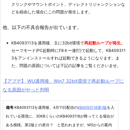
クリンクやマウントポイント、ディレクトリジャンクションな
どを経由した場合にこの問題が発生します。
他、以下の不具合報告が出ています。
KB4093113を適用後、主に32bit環境で
再起動ループが発生。
セーフモード(PC起動時にF8キー連打)で起動して、KB409311
3をアンインストールすれば起動できるようになります。ま
た、問題の原因については下記の記事をご覧くださいませ。
【アプデ】 WU適用後、Win7 32bit環境で再起動ループに
なる原因がやっと判明
備考
:KB4093113を適用後、4月11日配信の
KB4093118第1版
を入
れている環境に、30KBくらいのKB4093118が降ってくる場合が
ある模様。第2版との差分？ と思われますが、MSからの案内