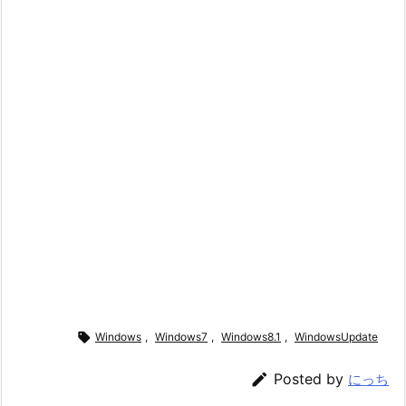

Windows
,
Windows7
,
Windows8.1
,
WindowsUpdate

Posted by
にっち