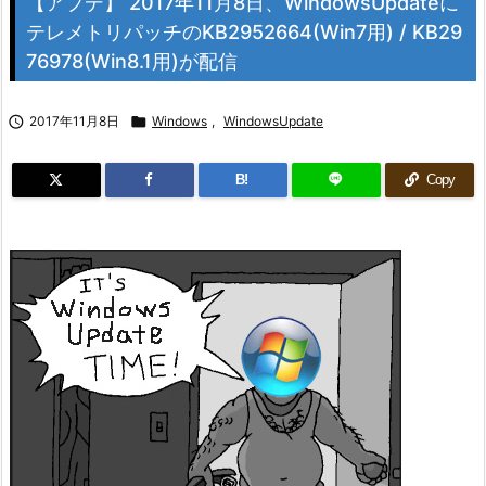
【アプデ】 2017年11月8日、WindowsUpdateに
テレメトリパッチのKB2952664(Win7用) / KB29
76978(Win8.1用)が配信

2017年11月8日

Windows
,
WindowsUpdate
B!
Copy