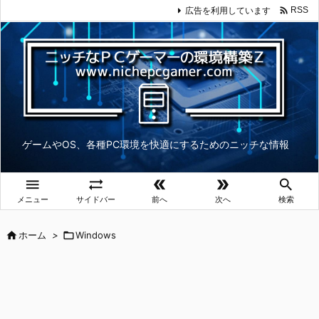

広告を利用しています
RSS
ゲームやOS、各種PC環境を快適にするためのニッチな情報





メニュー
サイドバー
前へ
次へ
検索

ホーム
>

Windows