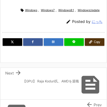

Windows
,
Windows7
,
Windows8.1
,
WindowsUpdate

Posted by
にっち
B!
Copy

Next

【GPU】 Raja Koduri氏、AMDを退職

Prev