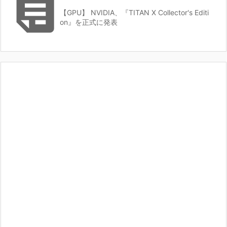

【GPU】 NVIDIA、『TITAN X Collector's Editi
on』を正式に発表