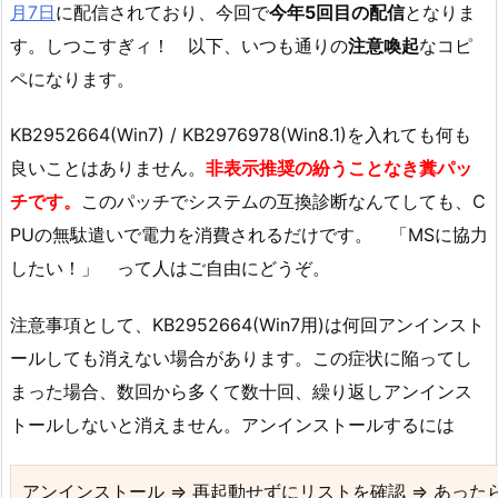
月7日
に配信されており、今回で
今年5回目の配信
となりま
す。しつこすぎィ！ 以下、いつも通りの
注意喚起
なコピ
ペになります。
KB2952664(Win7) / KB2976978(Win8.1)を入れても何も
良いことはありません。
非表示推奨の紛うことなき糞パッ
チです。
このパッチでシステムの互換診断なんてしても、C
PUの無駄遣いで電力を消費されるだけです。 「MSに協力
したい！」 って人はご自由にどうぞ。
注意事項として、KB2952664(Win7用)は何回アンインスト
ールしても消えない場合があります。この症状に陥ってし
まった場合、数回から多くて数十回、繰り返しアンインス
トールしないと消えません。アンインストールするには
アンインストール ⇒ 再起動せずにリストを確認 ⇒ あった