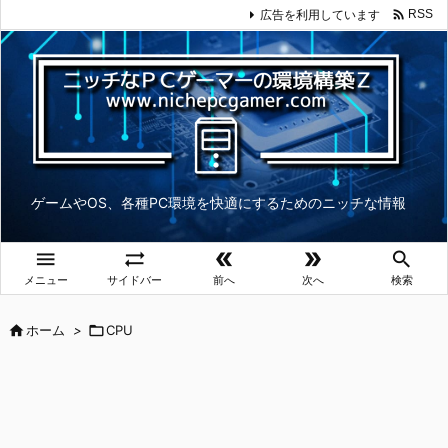

広告を利用しています
RSS
ゲームやOS、各種PC環境を快適にするためのニッチな情報





メニュー
サイドバー
前へ
次へ
検索

ホーム
>

CPU