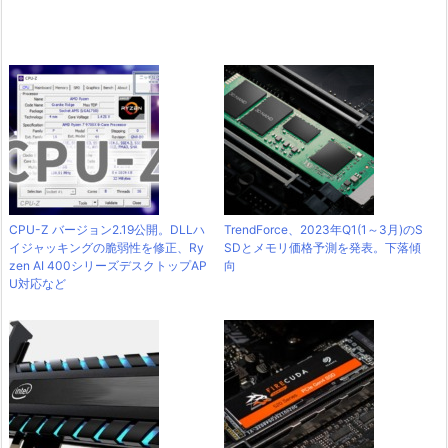
CPU-Z バージョン2.19公開。DLLハ
TrendForce、2023年Q1(1～3月)のS
イジャッキングの脆弱性を修正、Ry
SDとメモリ価格予測を発表。下落傾
zen AI 400シリーズデスクトップAP
向
U対応など