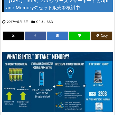
【CPU】 Intel、200シリーズマザーボードとOpt
ane Memoryのセット販売を検討中

2017年5月18日

CPU
,
SSD
B!
Copy