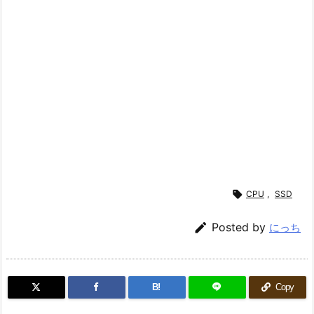

CPU
,
SSD

Posted by
にっち
B!
Copy