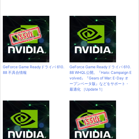
GeForce Game Readyドライバ 610.
GeForce Game Readyドライバ 610.
88 不具合情報
88 WHQL公開。『Halo: Campaign E
volved』『Gears of War: E-Day オ
ープンベータ版』などをサポート・
最適化 ［Update 1］