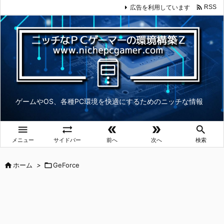

広告を利用しています
RSS
ゲームやOS、各種PC環境を快適にするためのニッチな情報





メニュー
サイドバー
前へ
次へ
検索

ホーム
>

GeForce