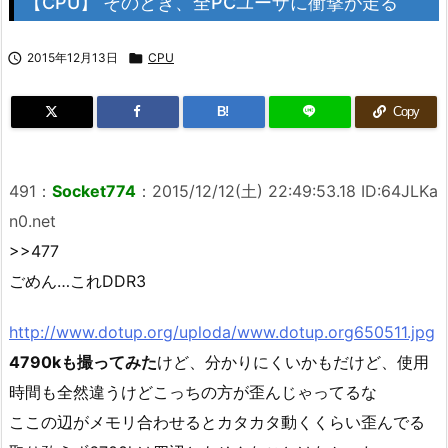
【CPU】 そのとき、全PCユーザに衝撃が走る

2015年12月13日

CPU
B!
Copy
491
：
Socket774
：
2015/12/12(土) 22:49:53.18 ID:64JLKa
n0.net
>>477
ごめん…これDDR3
http://www.dotup.org/uploda/www.dotup.org650511.jpg
4790kも撮ってみた
けど、分かりにくいかもだけど、使用
時間も全然違うけどこっちの方が歪んじゃってるな
ここの辺がメモリ合わせるとカタカタ動くくらい歪んでる