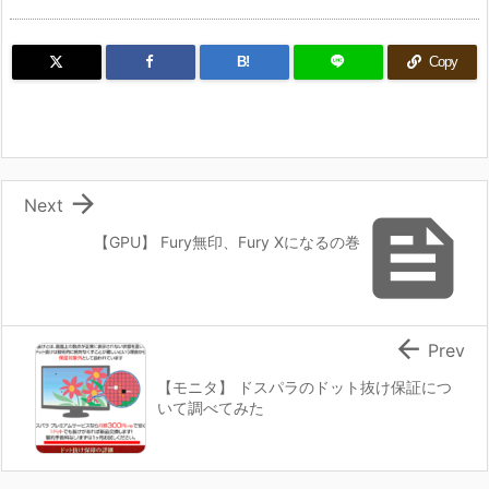
B!
Copy

Next

【GPU】 Fury無印、Fury Xになるの巻

Prev
【モニタ】 ドスパラのドット抜け保証につ
いて調べてみた