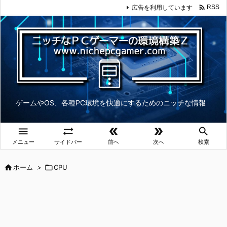

広告を利用しています
RSS
ゲームやOS、各種PC環境を快適にするためのニッチな情報





メニュー
サイドバー
前へ
次へ
検索

ホーム
>

CPU