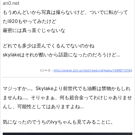
an0.net
もうめんどいから写真は撮らないけど、ついでに転がって
たi920もやってみたけど
厳密には真っ直ぐじゃないな
どれでも多少は歪んでくるんでないのかね
skylakeはそれが酷いから話題になったのだろうけど…
(ソース：
http://anago.2ch.sc/test/read.cgi/jisaku/1449671319/
)
マジっすか…。Skylakeより前世代でも油断は禁物かもしれ
ませんね…。そりゃまぁ、何も超合金ってわけじゃありませ
んし、可能性としてはありますよね…
気になったのでうちのIvyちゃんも見てみることに。