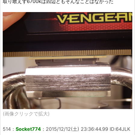
取り敢えず6700kは四辺ともそんなことはなかった
(画像クリックで拡大)
514
：
Socket774
：
2015/12/12(土) 23:36:44.99 ID:64JLK