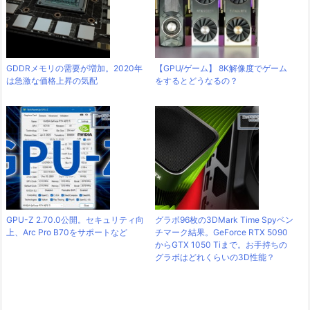
GDDRメモリの需要が増加。2020年
【GPU/ゲーム】 8K解像度でゲーム
は急激な価格上昇の気配
をするとどうなるの？
GPU-Z 2.70.0公開。セキュリティ向
グラボ96枚の3DMark Time Spyベン
上、Arc Pro B70をサポートなど
チマーク結果。GeForce RTX 5090
からGTX 1050 Tiまで。お手持ちの
グラボはどれくらいの3D性能？