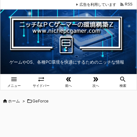

広告を利用しています
RSS
ゲームやOS、各種PC環境を快適にするためのニッチな情報





メニュー
サイドバー
前へ
次へ
検索

ホーム
>

GeForce