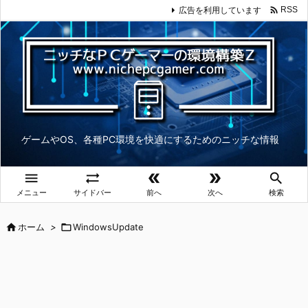

広告を利用しています
RSS
ゲームやOS、各種PC環境を快適にするためのニッチな情報





メニュー
サイドバー
前へ
次へ
検索

ホーム
>

WindowsUpdate