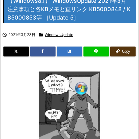
【Windows8.1】 WindowsUpdate 2021年3月
注意事項と各KBメモと直リンク KB5000848 / K
B5000853等 ［Update 5］

2021年3月23日

WindowsUpdate
B!
Copy