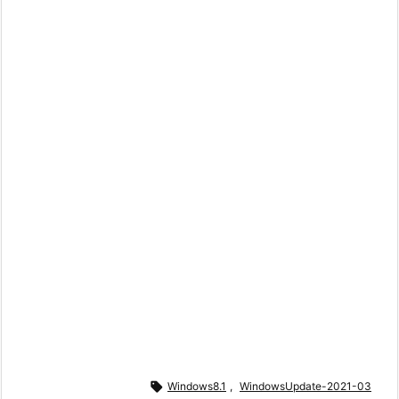

Windows8.1
,
WindowsUpdate-2021-03