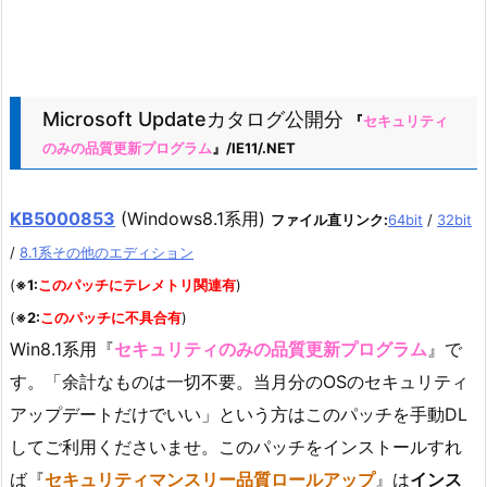
Microsoft Updateカタログ公開分
『
セキュリティ
のみの品質更新プログラム
』/IE11/.NET
KB5000853
(Windows8.1系用)
ファイル直リンク:
64bit
/
32bit
/
8.1系その他のエディション
(
※1:
このパッチにテレメトリ関連有
)
(
※2:
このパッチに不具合有
)
Win8.1系用『
セキュリティのみの品質更新プログラム
』で
す。「余計なものは一切不要。当月分のOSのセキュリティ
アップデートだけでいい」という方はこのパッチを手動DL
してご利用くださいませ。このパッチをインストールすれ
ば『
セキュリティマンスリー品質ロールアップ
』は
インス