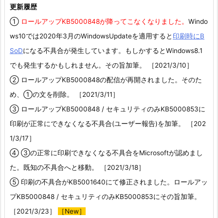
更新履歴
①
ロールアップKB5000848が降ってこなくなりました。
Windo
ws10では2020年3月のWindowsUpdateを適用すると
印刷時にB
SoD
になる不具合が発生しています。もしかするとWindows8.1
でも発生するかもしれません。その旨加筆。 ［2021/3/10］
② ロールアップKB5000848の配信が再開されました。そのた
め、①の文を削除。 ［2021/3/11］
③ ロールアップKB5000848 / セキュリティのみKB5000853に
印刷が正常にできなくなる不具合(ユーザー報告)を加筆。 ［202
1/3/17］
④ ③の正常に印刷できなくなる不具合をMicrosoftが認めまし
た。既知の不具合へと移動。 ［2021/3/18］
⑤ 印刷の不具合がKB5001640にて修正されました。ロールアッ
プKB5000848 / セキュリティのみKB5000853にその旨加筆。
［2021/3/23］
［New］