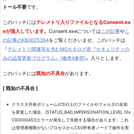
トール不要
です。
このパッチには
テレメトリ入りファイルとなるConsent.ex
eが混入しています。
Consent.exeについては
この記事
や
こ
の記事のKB3025394
をご覧くださいませ。このパッチは
『
テレメトリ関連等を含むMSカタログ産『セキュリティの
みの品質更新プログラム』(備考4参照)
』入りとします。
このパッチには
既知の不具合
があります。
[ 既知の不具合 ]
クラスタ共有ボリューム(CSV)上のファイルやフォルダの名前
を変更した場合、[STATUS_BAD_IMPERSONATION_LEVEL (0x
C00000A5)]エラーが発生して失敗する場合があります。これ
は管理者権限がないプロセスからCSV所有者ノードで操作を実