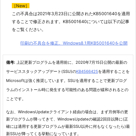
［New］
この不具合は2021年3月23日に公開されたKB5001640を適用
することで修正されます。KB5001640については以下の記事
をご覧ください。
印刷の不具合を修正。Windows8.1用KB5001640を公開
備考:
上記更新プログラムを適用前に、2020年7月15日公開の最新の
サービススタックアップデート(SSU)の
KB4566425
を適用することを
Microsoftは強く推奨しています。SSUを適用することで更新プログ
ラムのインストール時に発生する可能性のある問題が緩和されるとの
ことです。
なお、WindowsUpdateクライアント経由の場合は、まず月例等の更
新プログラムが降ってきて、WindowsUpdateの確認2回目以降に(正
確には適用する更新プログラムが最新SSU以外に何もなくなったら)最
新SSUが降ってくる挙動になっています。