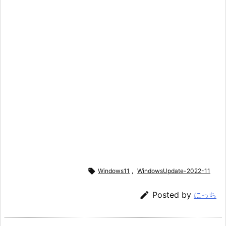

Windows11
,
WindowsUpdate-2022-11

Posted by
にっち