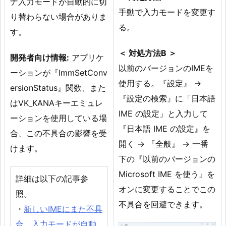
ナ入力モードが自動的に切
手動で入力モードを変更す
り替わらない場合がありま
る。
す。
＜ 対処方法B ＞
開発者向け情報:
アプリケ
以前のバージョンのIMEを
ーションが『ImmSetConv
使用する。『設定』 →
ersionStatus』関数、また
『設定の検索』に「日本語
はVK_KANAキーエミュレ
IME の設定」と入力して
ーションを使用している場
『日本語 IME の設定』を
合、この不具合の影響を受
開く → 『全般』 → 一番
けます。
下の『以前のバージョンの
Microsoft IME を使う』を
詳細は以下の記事参
オンに変更することでこの
照。
不具合を回避できます。
・
新しいIMEにまた不具
合。入力モードが自動