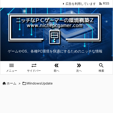

広告を利用しています
RSS
ゲームやOS、各種PC環境を快適にするためのニッチな情報





メニュー
サイドバー
前へ
次へ
検索

ホーム
>

WindowsUpdate