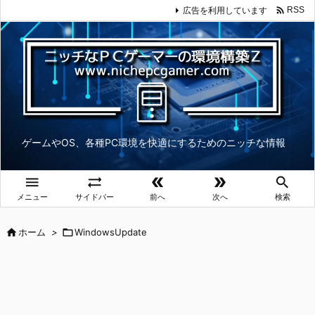

広告を利用しています
RSS
ゲームやOS、各種PC環境を快適にするためのニッチな情報





メニュー
サイドバー
前へ
次へ
検索

ホーム
>

WindowsUpdate