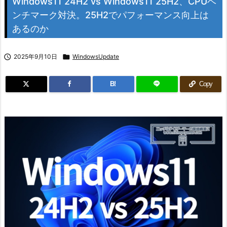
Windows11 24H2 vs Windows11 25H2、CPUベ
ンチマーク対決。25H2でパフォーマンス向上は
あるのか

2025年9月10日

WindowsUpdate
B!
Copy