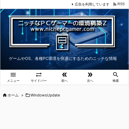

広告を利用しています
RSS
ゲームやOS、各種PC環境を快適にするためのニッチな情報





メニュー
サイドバー
前へ
次へ
検索

ホーム
>

WindowsUpdate