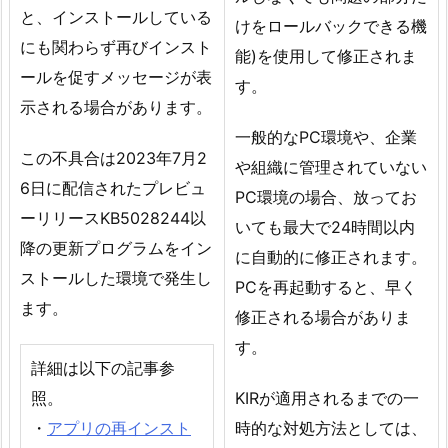
と、インストールしている
けをロールバックできる機
にも関わらず再びインスト
能)を使用して修正されま
ールを促すメッセージが表
す。
示される場合があります。
一般的なPC環境や、企業
この不具合は2023年7月2
や組織に管理されていない
6日に配信されたプレビュ
PC環境の場合、放ってお
ーリリースKB5028244以
いても最大で24時間以内
降の更新プログラムをイン
に自動的に修正されます。
ストールした環境で発生し
PCを再起動すると、早く
ます。
修正される場合がありま
す。
詳細は以下の記事参
照。
KIRが適用されるまでの一
・
アプリの再インスト
時的な対処方法としては、