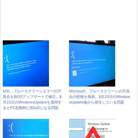
MSI、ブルースクリーンエラーの不
Microsoft、ブルースクリーンの不具
具合をBIOSアップデートで修正。8
合の続報を発表。8月23日のWindow
月23日のWindowsUpdateを適用す
sUpdate後から発生している問題
るとPC起動時にBSoDになる問題