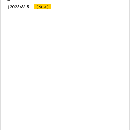
［2023/8/15］
［New］