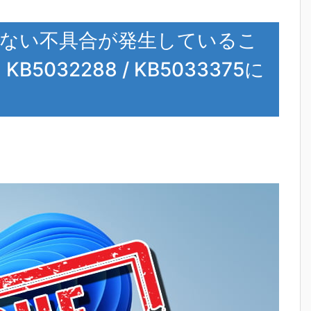
接続できない不具合が発生しているこ
5032288 / KB5033375に