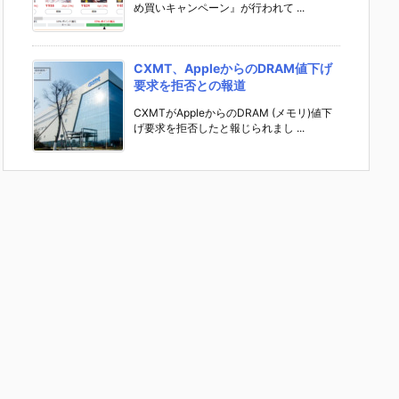
め買いキャンペーン』が行われて ...
CXMT、AppleからのDRAM値下げ
要求を拒否との報道
CXMTがAppleからのDRAM (メモリ)値下
げ要求を拒否したと報じられまし ...