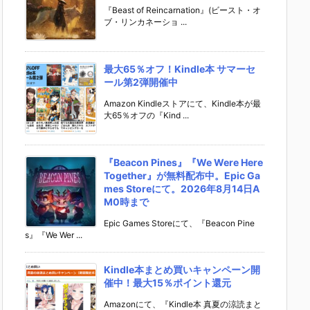
『Beast of Reincarnation』(ビースト・オ
ブ・リンカネーショ ...
最大65％オフ！Kindle本 サマーセ
ール第2弾開催中
Amazon Kindleストアにて、Kindle本が最
大65％オフの『Kind ...
『Beacon Pines』『We Were Here
Together』が無料配布中。Epic Ga
mes Storeにて。2026年8月14日A
M0時まで
Epic Games Storeにて、『Beacon Pine
s』『We Wer ...
Kindle本まとめ買いキャンペーン開
催中！最大15％ポイント還元
Amazonにて、『Kindle本 真夏の涼読まと