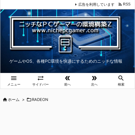

広告を利用しています
RSS
ゲームやOS、各種PC環境を快適にするためのニッチな情報





メニュー
サイドバー
前へ
次へ
検索

ホーム
>

RADEON