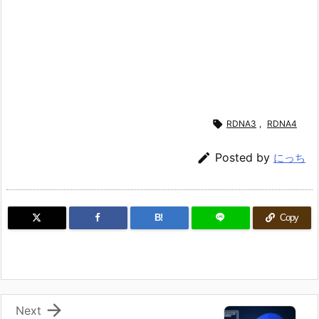

RDNA3
,
RDNA4

Posted by
にっち
B!
Copy

Next