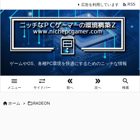

広告を利用しています
RSS
ゲームやOS、各種PC環境を快適にするためのニッチな情報





メニュー
サイドバー
前へ
次へ
検索

ホーム
>

RADEON