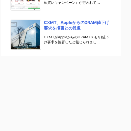
め買いキャンペーン』が行われて ...
CXMT、AppleからのDRAM値下げ
要求を拒否との報道
CXMTがAppleからのDRAM (メモリ)値下
げ要求を拒否したと報じられまし ...