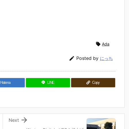

Ada

Posted by
にっち
Hatena
LINE
Copy

Next