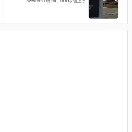
Western Digital、HDDを値上げ