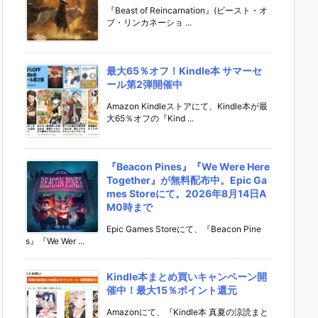
『Beast of Reincarnation』(ビースト・オ
ブ・リンカネーショ ...
最大65％オフ！Kindle本 サマーセ
ール第2弾開催中
Amazon Kindleストアにて、Kindle本が最
大65％オフの『Kind ...
『Beacon Pines』『We Were Here
Together』が無料配布中。Epic Ga
mes Storeにて。2026年8月14日A
M0時まで
Epic Games Storeにて、『Beacon Pine
s』『We Wer ...
Kindle本まとめ買いキャンペーン開
催中！最大15％ポイント還元
Amazonにて、『Kindle本 真夏の涼読まと