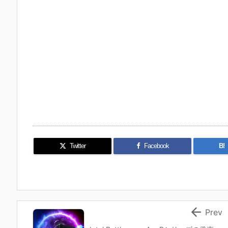
Twitter
Facebook
B!

Prev