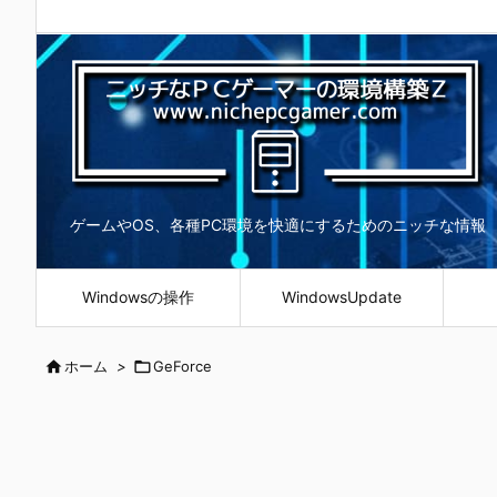
ゲームやOS、各種PC環境を快適にするためのニッチな情報
Windowsの操作
WindowsUpdate

ホーム
>

GeForce