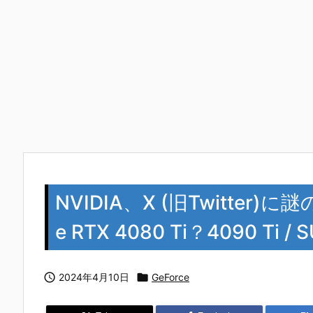
NVIDIA、X (旧Twitter
e RTX 4080 Ti？4090 Ti /

2024年4月10日

GeForce