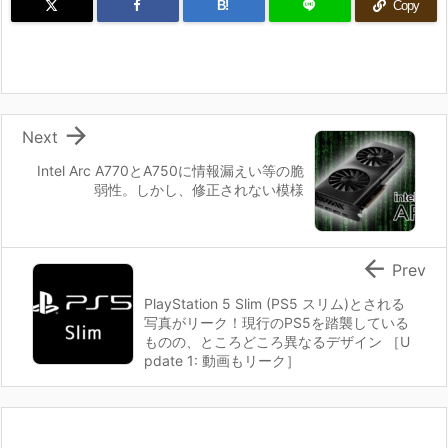
B!
Copy

Next
Intel Arc A770とA750に情報漏えい等の脆
弱性。しかし、修正されない模様

Prev
PlayStation 5 Slim (PS5 スリム)とされる
写真がリーク！現行のPS5を踏襲している
ものの、ところどころ異なるデザイン ［U
pdate 1: 動画もリーク］