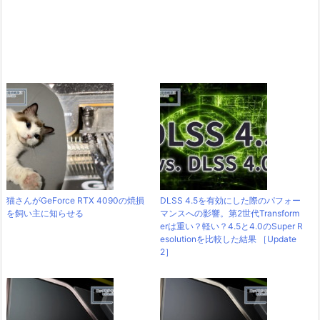
猫さんがGeForce RTX 4090の焼損
DLSS 4.5を有効にした際のパフォー
を飼い主に知らせる
マンスへの影響。第2世代Transform
erは重い？軽い？4.5と4.0のSuper R
esolutionを比較した結果 ［Update
2］