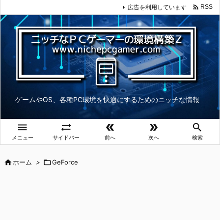

広告を利用しています
RSS
ゲームやOS、各種PC環境を快適にするためのニッチな情報





メニュー
サイドバー
前へ
次へ
検索

ホーム
>

GeForce