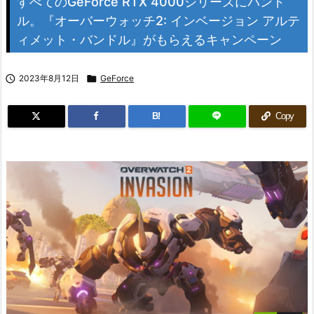
すべてのGeForce RTX 4000シリーズにバンド
ル。『オーバーウォッチ2: インベージョン アルテ
ィメット・バンドル』がもらえるキャンペーン

2023年8月12日

GeForce
B!
Copy