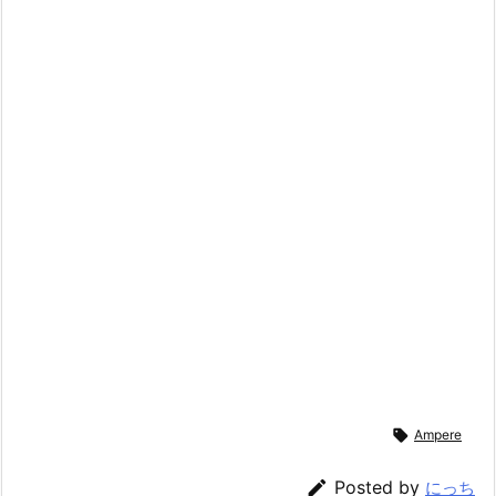

Ampere

Posted by
にっち