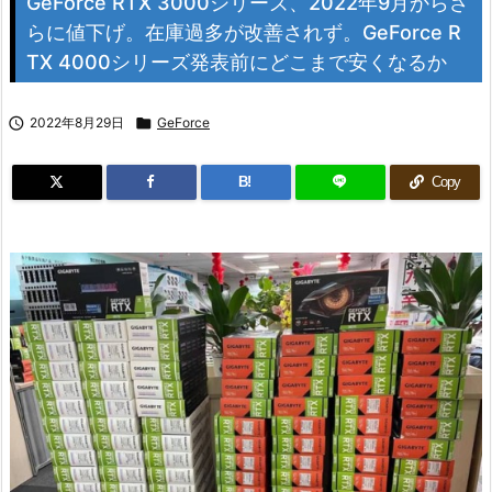
GeForce RTX 3000シリーズ、2022年9月からさ
らに値下げ。在庫過多が改善されず。GeForce R
TX 4000シリーズ発表前にどこまで安くなるか

2022年8月29日

GeForce
B!
Copy