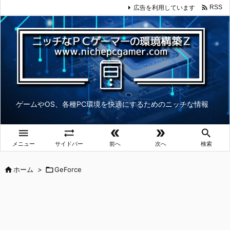

広告を利用しています
RSS
ゲームやOS、各種PC環境を快適にするためのニッチな情報





メニュー
サイドバー
前へ
次へ
検索

ホーム
>

GeForce