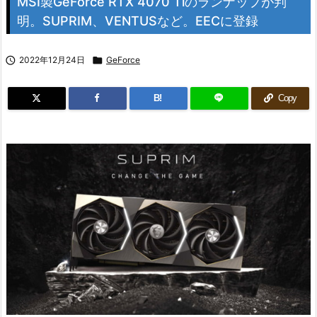
MSI製GeForce RTX 4070 Tiのランナップが判
明。SUPRIM、VENTUSなど。EECに登録

2022年12月24日

GeForce
B!
Copy