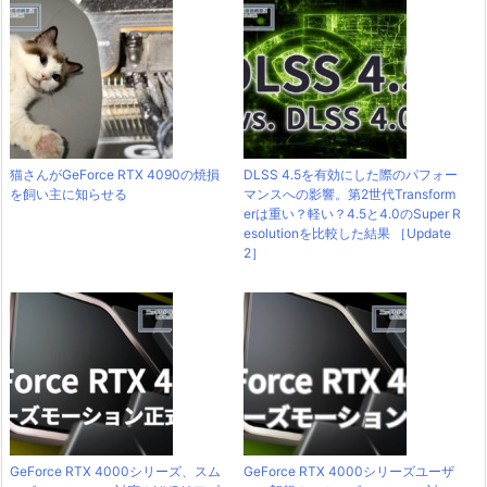
猫さんがGeForce RTX 4090の焼損
DLSS 4.5を有効にした際のパフォー
を飼い主に知らせる
マンスへの影響。第2世代Transform
erは重い？軽い？4.5と4.0のSuper R
esolutionを比較した結果 ［Update
2］
GeForce RTX 4000シリーズ、スム
GeForce RTX 4000シリーズユーザ