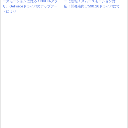
ーズモーションに対応！NVDIAアプ
ーに朗報！スムーズモーション対
リ、GeForceドライバのアップデー
応！開発者向け590.26ドライバにて
トにより