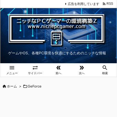

広告を利用しています
RSS
ゲームやOS、各種PC環境を快適にするためのニッチな情報





メニュー
サイドバー
前へ
次へ
検索

ホーム
>

GeForce