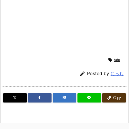

Ada

Posted by
にっち
B!
Copy