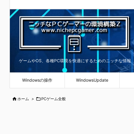
ゲームやOS、各種PC環境を快適にするためのニッチな情報
Windowsの操作
WindowsUpdate

ホーム
>

PCゲーム全般