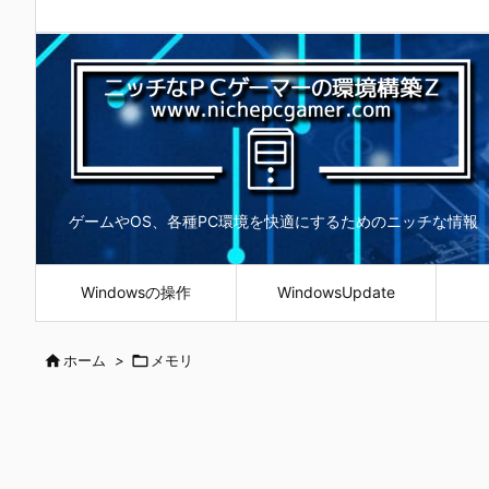
ゲームやOS、各種PC環境を快適にするためのニッチな情報
Windowsの操作
WindowsUpdate

ホーム
>

メモリ