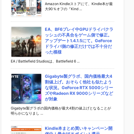
Amazon Kindleストアにて、Kindle本が最
大90％オフの『Kind ...
EA、BF6プレイ中GPUドライバクラ
ッシュの不具合をゲーム側で修正。
アップデート1.4.1.5にて。GeForce
ドライバ側の修正だけでは不十分だ
った模様
EA / Battlefield Studiosは、Battlefield 6 ...
Gigabyte製グラボ、国内価格最大4
割値上げ。おそらく他社も似たよう
な状況。GeForce RTX 5000シリー
ズやRadeon RX 9000シリーズなど
が対象
Gigabyte製グラボの国内価格が最大4割の値上げとなることが
明らかになりまし ...
Kindle本まとめ買いキャンペーン開
催中！最大15％ポイント還元