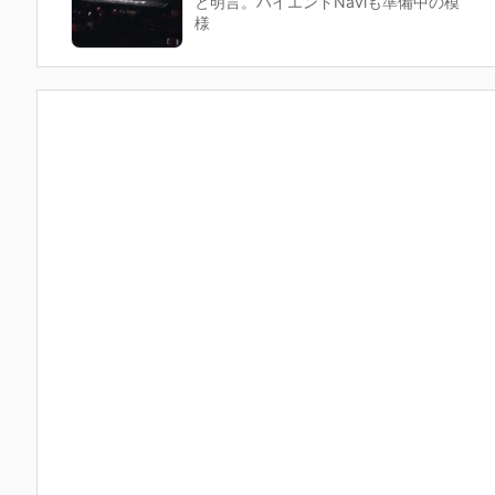
と明言。ハイエンドNaviも準備中の模
様