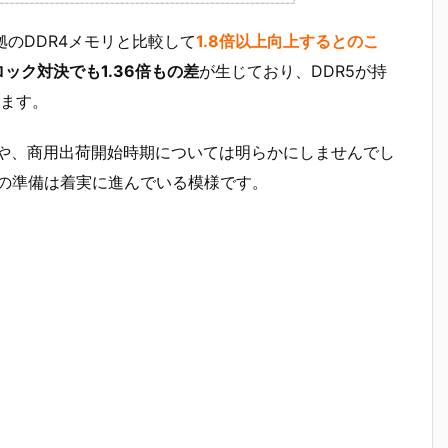
拠のDDR4メモリと比較して
1.8倍以上向上するとのこ
ック対決でも1.36倍もの
差
が生じており、DDR5が持
ます。
の仕様や、商用出荷開始時期については明らかにしませんでし
ムの準備は着実に進んでいる模様です。