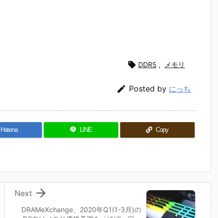

DDR5
,
メモリ

Posted by
にっち
Hatena
LINE
Copy

Next
DRAMeXchange、2020年Q1(1-3月)の