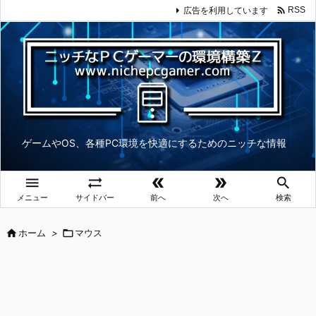

広告を利用しています
RSS
ゲームやOS、各種PC環境を快適にするためのニッチな情報





メニュー
サイドバー
前へ
次へ
検索

ホーム
>

マウス