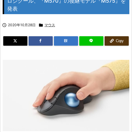
ロジクール、『M570』の後継モデル『M575』を
発表

2020年10月28日

マウス
B!
Copy