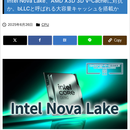
Intel Nova Lake、AMD X3D 3D V-Cacheに対抗
か。bLLCと呼ばれる大容量キャッシュを搭載か

2025年6月26日

CPU
B!
Copy