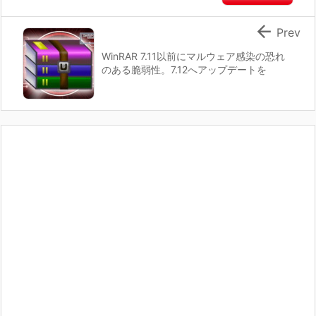

Prev
WinRAR 7.11以前にマルウェア感染の恐れ
のある脆弱性。7.12へアップデートを