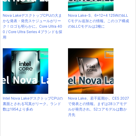
Nova LakeデスクトップCPUの大ま
Nova Lake-S、6+12+4 125WのbLL
かな発表・発売スケジュールがリー
Cモデル追加との情報。このコア構成
ク！ロゴも明らかに。Core Ultra 40
のbLLCモデルは2種に
0 / Core Ultra Series 4ブランドを採
用
Intel Nova LakeデスクトップCPUの
Nova Lake、若干延期か。CES 2027
裏面とされる写真がリーク。ランド
で発表との情報。まずは28コアモデ
数は1954より多め
ルが発売され、52コアモデルは数か
月先