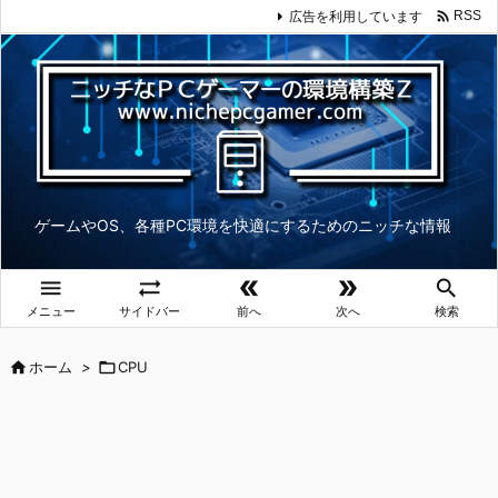

広告を利用しています
RSS
ゲームやOS、各種PC環境を快適にするためのニッチな情報





メニュー
サイドバー
前へ
次へ
検索

ホーム
>

CPU