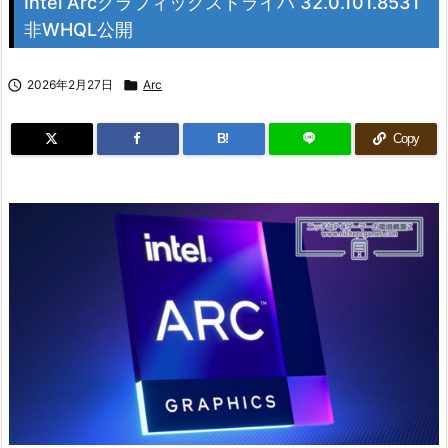
Intel Arcグラフィックスドライバ 32.0.101.8531
非WHQL公開

2026年2月27日

Arc
B!
Copy