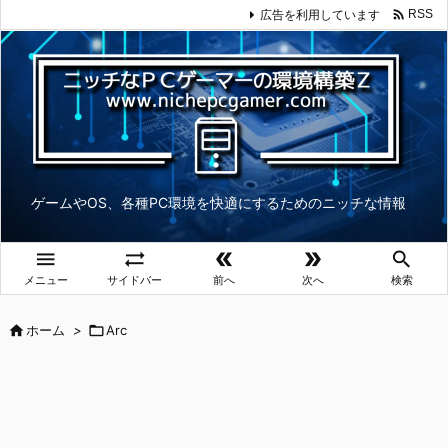

広告を利用しています
RSS
ゲームやOS、各種PC環境を快適にするためのニッチな情報





メニュー
サイドバー
前へ
次へ
検索

ホーム
>

Arc