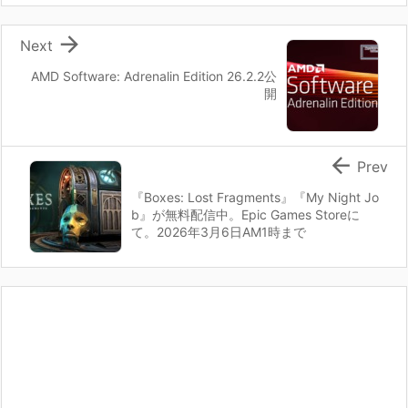

Next
AMD Software: Adrenalin Edition 26.2.2公
開

Prev
『Boxes: Lost Fragments』『My Night Jo
b』が無料配信中。Epic Games Storeに
て。2026年3月6日AM1時まで