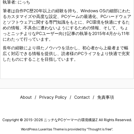
執筆者: にっち
筆者は自作PC歴20年以上の経験を持ち、Windows OSの細部にわた
るカスタマイズや高度な設定、PCゲームの最適化、PCハードウェア
とソフトウェアに関する専門知識をもとに、PC環境を快適にするた
めの情報、不具合に遭わないようにするための情報、そして、ちょ
っとニッチよりなPCユーザー向け記事の執筆を2015年4月から11年
にわたって行っています。
長年の経験により得たノウハウを活かし、初心者から上級者まで幅
広く対応できる情報を提供し、読者様のPCライフをより快適で充実
したものにすることを目指しています。
About
Privacy Policy
Contact
免責事項
Copyright ©
2015
-2026
ニッチなPCゲーマーの環境構築Z
All Rights Reserved.
WordPress Luxeritas Theme is provided by "
Thought is free
".