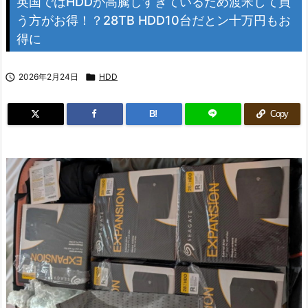
英国ではHDDが高騰しすぎているため渡米して買
う方がお得！？28TB HDD10台だとン十万円もお
得に

2026年2月24日

HDD
B!
Copy