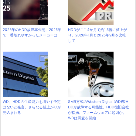
2025年のHDD故障率公開。2025年
HDDがここ4か月で約1.5倍に値上が
で一番壊れやすかったメーカーは
り。2026年1月と2025年9月を比較
して
WD、HDDの生産能力を増やす予定
SMR方式のWestern Digital (WD)製H
はないと発言。さらなる値上がりが
DDが故障する可能性。HDD復旧会社
見込まれる
が指摘。ファームウェアに起因か。
WDは調査を開始