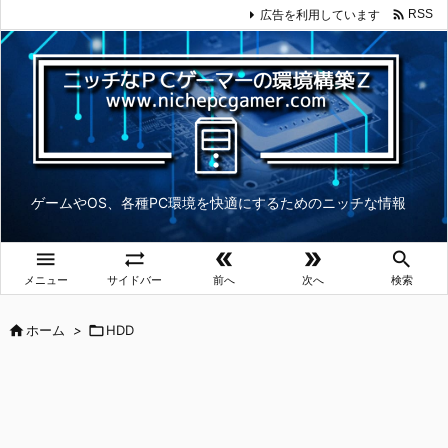

広告を利用しています
RSS
ゲームやOS、各種PC環境を快適にするためのニッチな情報





メニュー
サイドバー
前へ
次へ
検索

ホーム
>

HDD