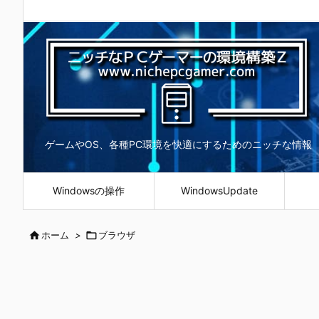
ゲームやOS、各種PC環境を快適にするためのニッチな情報
Windowsの操作
WindowsUpdate

ホーム
>

ブラウザ