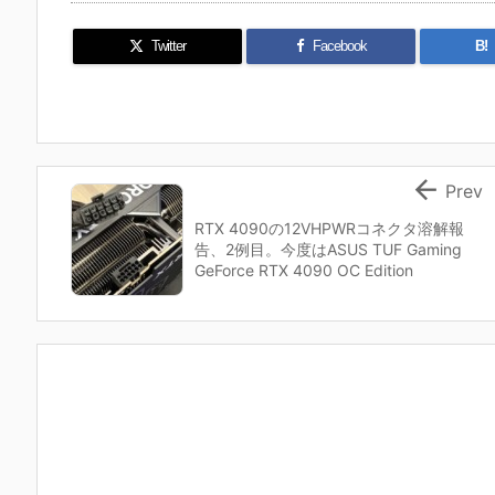
Twitter
Facebook
B!

Prev
RTX 4090の12VHPWRコネクタ溶解報
告、2例目。今度はASUS TUF Gaming
GeForce RTX 4090 OC Edition