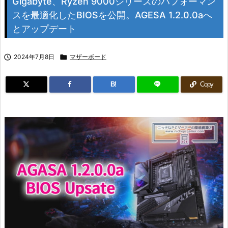
Gigabyte、Ryzen 9000シリーズのパフォーマン
スを最適化したBIOSを公開。AGESA 1.2.0.0aへ
とアップデート

2024年7月8日

マザーボード
B!
Copy