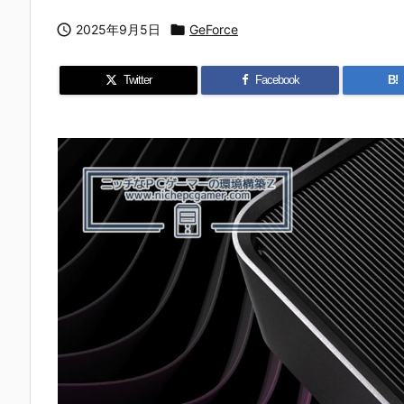

2025年9月5日

GeForce
Twitter
Facebook
B!