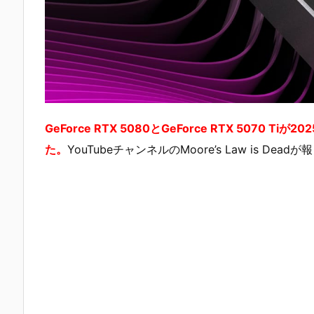
GeForce RTX 5080とGeForce RTX 507
た。
YouTubeチャンネルのMoore’s Law is Dea