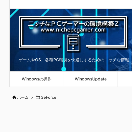
ゲームやOS、各種PC環境を快適にするためのニッチな情報
Windowsの操作
WindowsUpdate

ホーム
>

GeForce