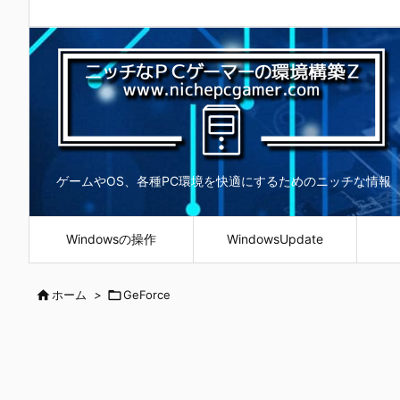
ゲームやOS、各種PC環境を快適にするためのニッチな情報
Windowsの操作
WindowsUpdate

ホーム
>

GeForce