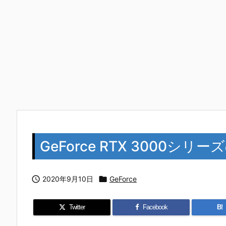
GeForce RTX 3000シリ

2020年9月10日

GeForce
Twitter
Facebook
B!