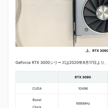
上、RTX 309
GeForce RTX 3000シリーズは2020年9月17
RTX 3090
CUDA
10496
Boost
1695MHz
Clock