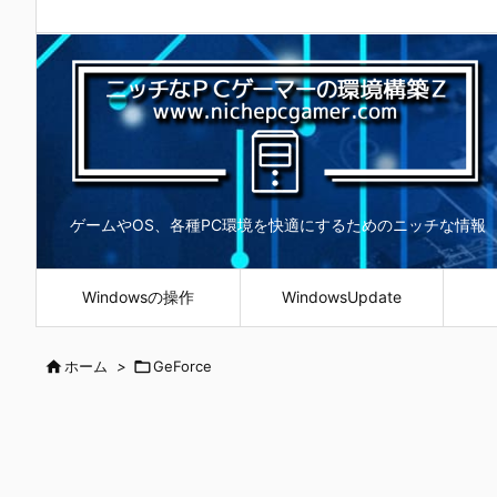
ゲームやOS、各種PC環境を快適にするためのニッチな情報
Windowsの操作
WindowsUpdate

ホーム
>

GeForce