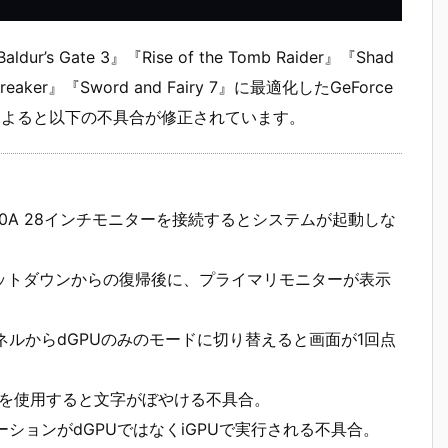
aldur’s Gate 3』『Rise of the Tomb Raider』『Shad
ftbreaker』『Sword and Fairy 7』に最適化したGeForce
トによると以下の不具合が修正されています。
ssey G70A 28インチモニターを接続するとシステムが起動しな
やシャットダウンからの復帰後に、プライマリモニターが表示
ルパネルからdGPUのみのモードに切り替えると画面が1回点
ィルターを使用すると文字がぼやける不具合。
ーションがdGPUではなくiGPUで実行される不具合。