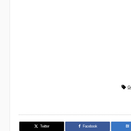

G
Twitter
Facebook
B!