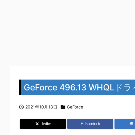
GeForce 496.13 WHQL

2021年10月13日

GeForce
Twitter
Facebook
B!