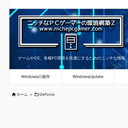
ゲームやOS、各種PC環境を快適にするためのニッチな情報
Windowsの操作
WindowsUpdate

ホーム
>

GeForce