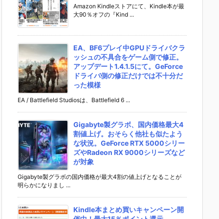
Amazon Kindleストアにて、Kindle本が最
大90％オフの『Kind ...
EA、BF6プレイ中GPUドライバクラ
ッシュの不具合をゲーム側で修正。
アップデート1.4.1.5にて。GeForce
ドライバ側の修正だけでは不十分だ
った模様
EA / Battlefield Studiosは、Battlefield 6 ...
Gigabyte製グラボ、国内価格最大4
割値上げ。おそらく他社も似たよう
な状況。GeForce RTX 5000シリー
ズやRadeon RX 9000シリーズなど
が対象
Gigabyte製グラボの国内価格が最大4割の値上げとなることが
明らかになりまし ...
Kindle本まとめ買いキャンペーン開
催中！最大15％ポイント還元