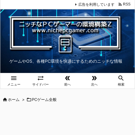

広告を利用しています
RSS
ゲームやOS、各種PC環境を快適にするためのニッチな情報





メニュー
サイドバー
前へ
次へ
検索

ホーム
>

PCゲーム全般