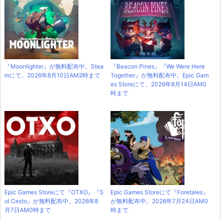
『Moonlighter』が無料配布中。Stea
『Beacon Pines』『We Were Here
mにて。2026年8月10日AM2時まで
Together』が無料配布中。Epic Gam
es Storeにて。2026年8月14日AM0
時まで
Epic Games Storeにて『OTXO』『S
Epic Games Storeにて『Foretales』
ol Cesto』が無料配布中。2026年8
が無料配布中。2026年7月24日AM0
月7日AM0時まで
時まで