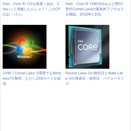
Intel、Core i5-110を発表！あれ、C
Intel、Core i9-12900KSおよび第10
ore iって消滅したんじゃ？！このCP
世代Comet Lakeの製造終了プロセス
Uはいったい
を開始。2025年にEOL
Z490 / Comet Lake-S環境でもWind
Rocket Lake-Sの発売日とAlder Lak
ows7が動作。ただしUSBカードが必
e-Sの発表日・発売日・パフォーマン
須
ス