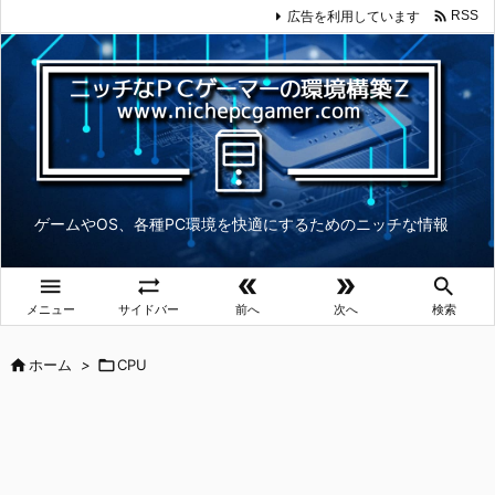

広告を利用しています
RSS
ゲームやOS、各種PC環境を快適にするためのニッチな情報





メニュー
サイドバー
前へ
次へ
検索

ホーム
>

CPU