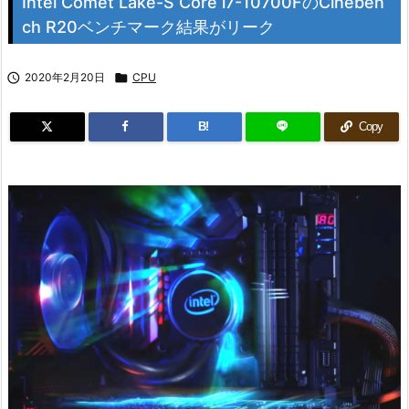
Intel Comet Lake-S Core i7-10700FのCineben
ch R20ベンチマーク結果がリーク

2020年2月20日

CPU
B!
Copy