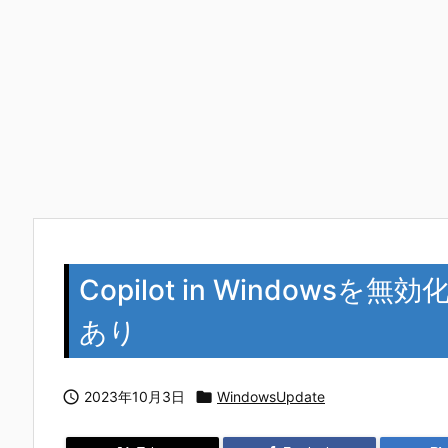
Copilot in Window
あり

2023年10月3日

WindowsUpdate