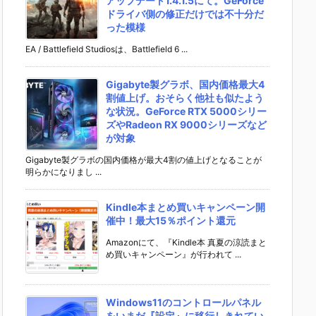
アップデート1.4.1.5にて。GeForce
ドライバ側の修正だけでは不十分だ
った模様
EA / Battlefield Studiosは、Battlefield 6 ...
Gigabyte製グラボ、国内価格最大4
割値上げ。おそらく他社も似たよう
な状況。GeForce RTX 5000シリー
ズやRadeon RX 9000シリーズなど
が対象
Gigabyte製グラボの国内価格が最大4割の値上げとなることが
明らかになりまし ...
Kindle本まとめ買いキャンペーン開
催中！最大15％ポイント還元
Amazonにて、『Kindle本 真夏の涼読まと
め買いキャンペーン』が行われて ...
Windows11のコントロールパネル
をいまだ『設定』に移行しきれてい