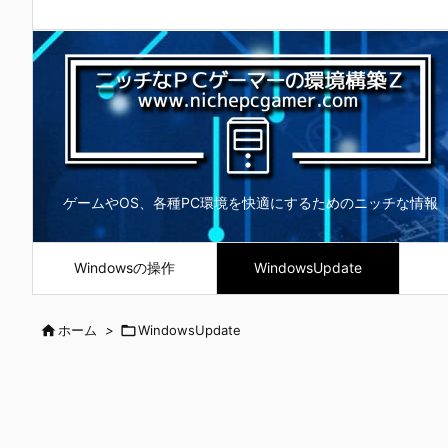
ゲームやOS、各種PC環境を快適にするためのニッチな情報
Windowsの操作
WindowsUpdate

ホーム
>

WindowsUpdate