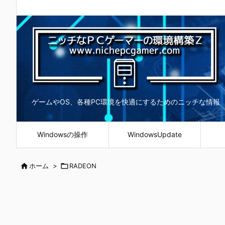
ゲームやOS、各種PC環境を快適にするためのニッチな情報
Windowsの操作
WindowsUpdate

ホーム
>

RADEON