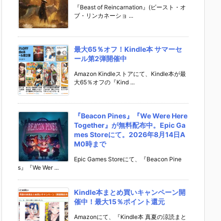
『Beast of Reincarnation』(ビースト・オ
ブ・リンカネーショ ...
最大65％オフ！Kindle本 サマーセ
ール第2弾開催中
Amazon Kindleストアにて、Kindle本が最
大65％オフの『Kind ...
『Beacon Pines』『We Were Here
Together』が無料配布中。Epic Ga
mes Storeにて。2026年8月14日A
M0時まで
Epic Games Storeにて、『Beacon Pine
s』『We Wer ...
Kindle本まとめ買いキャンペーン開
催中！最大15％ポイント還元
Amazonにて、『Kindle本 真夏の涼読まと