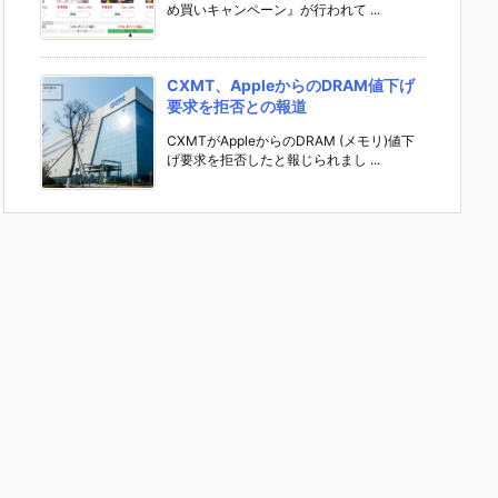
め買いキャンペーン』が行われて ...
CXMT、AppleからのDRAM値下げ
要求を拒否との報道
CXMTがAppleからのDRAM (メモリ)値下
げ要求を拒否したと報じられまし ...