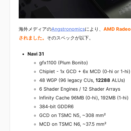
海外メディアの
Angstronomics
により、
AMD Rade
されました。
そのスペックが以下。
Navi 31
gfx1100 (Plum Bonito)
Chiplet - 1x GCD + 6x MCD (0-hi or 1-hi)
48 WGP (96 legacy CUs,
12288
ALUs)
6 Shader Engines / 12 Shader Arrays
Infinity Cache 96MB (0-hi), 192MB (1-hi)
384-bit GDDR6
GCD on TSMC N5, ~308 mm²
MCD on TSMC N6, ~37.5 mm²