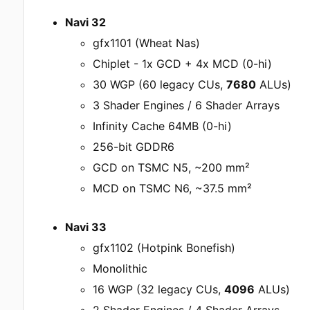
Navi 32
gfx1101 (Wheat Nas)
Chiplet - 1x GCD + 4x MCD (0-hi)
30 WGP (60 legacy CUs,
7680
ALUs)
3 Shader Engines / 6 Shader Arrays
Infinity Cache 64MB (0-hi)
256-bit GDDR6
GCD on TSMC N5, ~200 mm²
MCD on TSMC N6, ~37.5 mm²
Navi 33
gfx1102 (Hotpink Bonefish)
Monolithic
16 WGP (32 legacy CUs,
4096
ALUs)
2 Shader Engines / 4 Shader Arrays