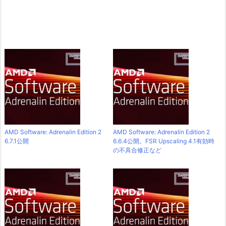
AMD Software: Adrenalin Edition 2
AMD Software: Adrenalin Edition 2
6.7.1公開
6.6.4公開。FSR Upscaling 4.1有効時
の不具合修正など