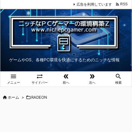

広告を利用しています
RSS
ゲームやOS、各種PC環境を快適にするためのニッチな情報





メニュー
サイドバー
前へ
次へ
検索

ホーム
>

RADEON