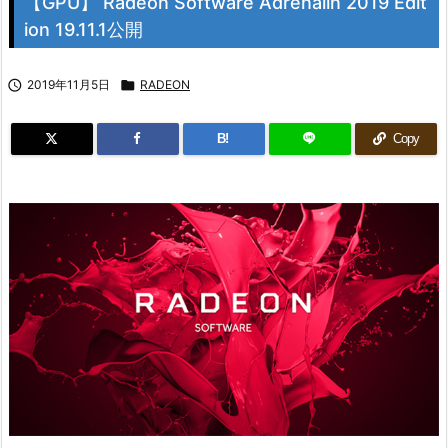
【GPU】 Radeon Software Adrenalin 2019 Edit
ion 19.11.1公開

2019年11月5日

RADEON
B!
Copy