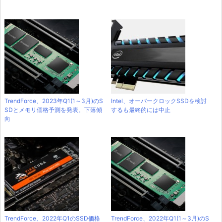
TrendForce、2023年Q1(1～3月)のS
Intel、オーバークロックSSDを検討
SDとメモリ価格予測を発表。下落傾
するも最終的には中止
向
TrendForce、2022年Q1のSSD価格
TrendForce、2022年Q1(1～3月)のS