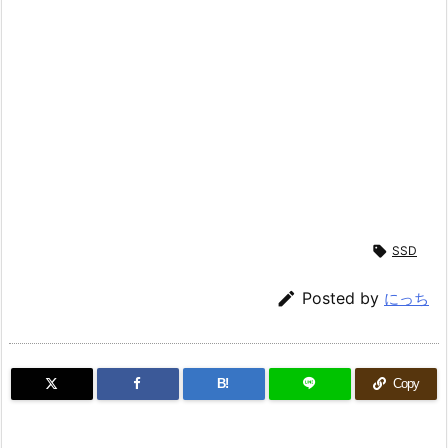

SSD

Posted by
にっち
B!
Copy