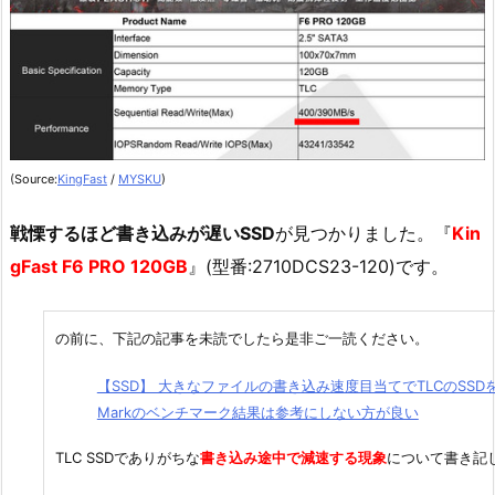
(Source:
KingFast
/
MYSKU
)
戦慄するほど書き込みが遅いSSD
が見つかりました。『
Kin
gFast F6 PRO 120GB
』(型番:2710DCS23-120)です。
の前に、下記の記事を未読でしたら是非ご一読ください。
【SSD】 大きなファイルの書き込み速度目当てでTLCのSSDを買う
Markのベンチマーク結果は参考にしない方が良い
TLC SSDでありがちな
書き込み途中で減速する現象
について書き記