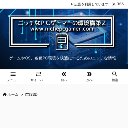

広告を利用しています
RSS
ゲームやOS、各種PC環境を快適にするためのニッチな情報





メニュー
サイドバー
前へ
次へ
検索

ホーム
>

SSD