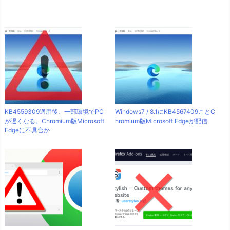
KB4559309適用後、一部環境でPC
Windows7 / 8.1にKB4567409ことC
が遅くなる。Chromium版Microsoft
hromium版Microsoft Edgeが配信
Edgeに不具合か