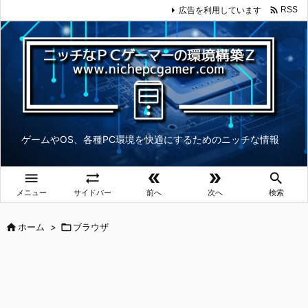

広告を利用しています
RSS
ゲームやOS、各種PC環境を快適にするためのニッチな情報





メニュー
サイドバー
前へ
次へ
検索

ホーム
>

ブラウザ