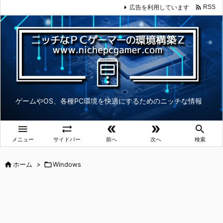

広告を利用しています
RSS
ゲームやOS、各種PC環境を快適にするためのニッチな情報





メニュー
サイドバー
前へ
次へ
検索

ホーム
>

Windows