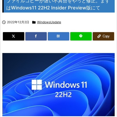
ファイルコピーが遅い不具合をやっと修正。まず
はWindows11 22H2 Insider Preview版にて

2022年12月2日

WindowsUpdate
B!
Copy