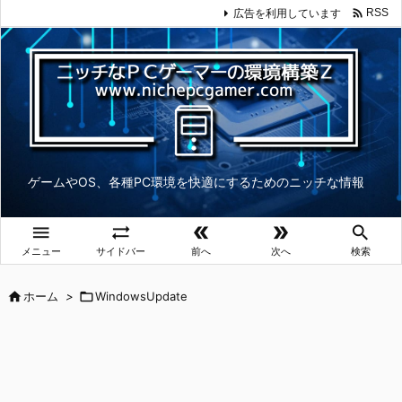

広告を利用しています
RSS
ゲームやOS、各種PC環境を快適にするためのニッチな情報





メニュー
サイドバー
前へ
次へ
検索

ホーム
>

WindowsUpdate