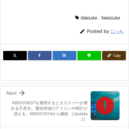

AlderLake
,
RaptorLake

Posted by
にっち
B!
Copy

Next
KB5003637を適用するとタスクバーが壊
れる不具合。通知領域のアイコンや時計が
消える。KB5003214から継続 ［Update
2］