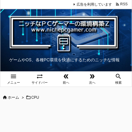

広告を利用しています
RSS
ゲームやOS、各種PC環境を快適にするためのニッチな情報





メニュー
サイドバー
前へ
次へ
検索

ホーム
>

CPU