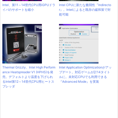
Intel、第11～14世代CPU用iGPUドラ
Intel CPUに新たな脆弱性『Indirecto
イバのサポートを縮小
r』。Intelによると既存の緩和策で対
処可能
Thermal Grizzly、Intel High Perform
Intel Application Optimizationがアッ
ance Heatspreader V1 (HPHS)を発
プデート。対応ゲームが計14タイト
売。デフォルトより温度を下げられ
ルに。未対応CPUでも利用できる
るIntel第12～14世代CPU用ヒートス
『Advanced Mode』を実装
プレッダ