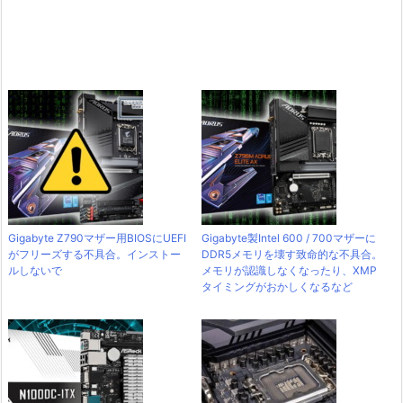
Gigabyte Z790マザー用BIOSにUEFI
Gigabyte製Intel 600 / 700マザーに
がフリーズする不具合。インストー
DDR5メモリを壊す致命的な不具合。
ルしないで
メモリが認識しなくなったり、XMP
タイミングがおかしくなるなど