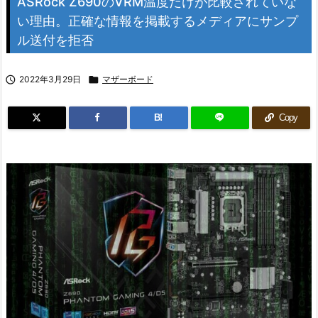
ASRock Z690のVRM温度だけが比較されていな
い理由。正確な情報を掲載するメディアにサンプ
ル送付を拒否

2022年3月29日

マザーボード
B!
Copy