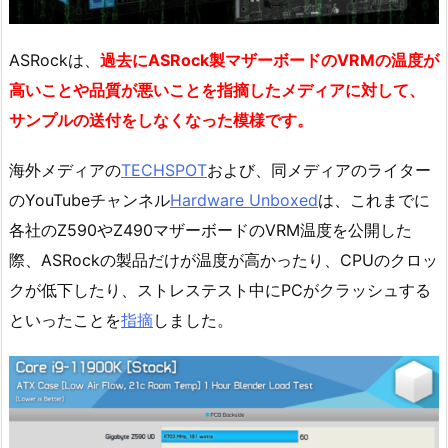
ASRockは、
過去にASRock製マザーボードのVRMの温度が
高いことや品質が悪いことを指摘したメディアに対して、
サンプルの送付をしなくなった模様です。
海外メディアの
TECHSPOT
および、同メディアのライター
のYouTubeチャンネル
Hardware Unboxed
は、これまでに
各社のZ590やZ490マザーボードのVRM温度を公開した
際、ASRockの製品だけが温度が高かったり、CPUのクロッ
クが低下したり、ストレステスト中にPCがクラッシュする
といったことを
指摘
しました。