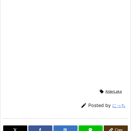

AlderLake

Posted by
にっち
B!
Copy