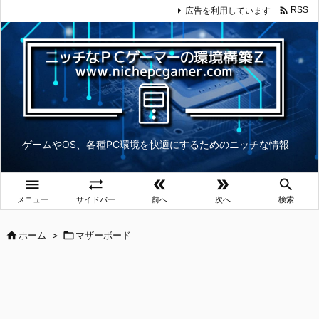

広告を利用しています
RSS
ゲームやOS、各種PC環境を快適にするためのニッチな情報





メニュー
サイドバー
前へ
次へ
検索

ホーム
>

マザーボード