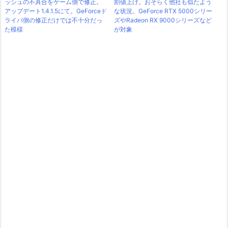
ッシュの不具合をゲーム側で修正。
割値上げ。おそらく他社も似たよう
アップデート1.4.1.5にて。GeForceド
な状況。GeForce RTX 5000シリー
ライバ側の修正だけでは不十分だっ
ズやRadeon RX 9000シリーズなど
た模様
が対象