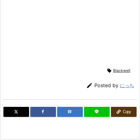

Blackwell

Posted by
にっち
B!
Copy