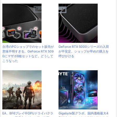
台湾のPCショップでのセット販売が
GeForce RTX 5000シリーズの入荷
意味不明すぎる。GeForce RTX 509
が不安定。ショップが早めの購入を
0にマザボ8枚セットなど。どうして
呼びかける
こうなった
EA、BF6プレイ中GPUドライバクラ
Gigabyte製グラボ、国内価格最大4