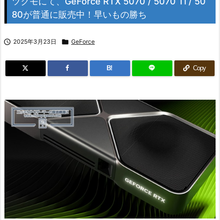
ツクモにて、GeForce RTX 5070 / 5070 Ti / 50
80が普通に販売中！早いもの勝ち

2025年3月23日

GeForce
B!
Copy