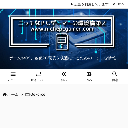

広告を利用しています
RSS
ゲームやOS、各種PC環境を快適にするためのニッチな情報





メニュー
サイドバー
前へ
次へ
検索

ホーム
>

GeForce