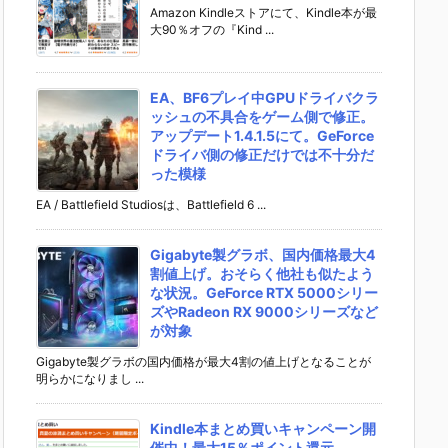
Amazon Kindleストアにて、Kindle本が最
大90％オフの『Kind ...
EA、BF6プレイ中GPUドライバクラ
ッシュの不具合をゲーム側で修正。
アップデート1.4.1.5にて。GeForce
ドライバ側の修正だけでは不十分だ
った模様
EA / Battlefield Studiosは、Battlefield 6 ...
Gigabyte製グラボ、国内価格最大4
割値上げ。おそらく他社も似たよう
な状況。GeForce RTX 5000シリー
ズやRadeon RX 9000シリーズなど
が対象
Gigabyte製グラボの国内価格が最大4割の値上げとなることが
明らかになりまし ...
Kindle本まとめ買いキャンペーン開
催中！最大15％ポイント還元