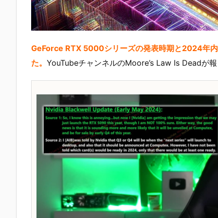
GeForce RTX 5000シリーズの発表時期と2
た。
YouTubeチャンネルのMoore’s Law Is Dea