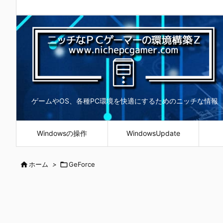
ゲームやOS、各種PC環境を快適にするためのニッチな情報
Windowsの操作
WindowsUpdate

ホーム
>

GeForce