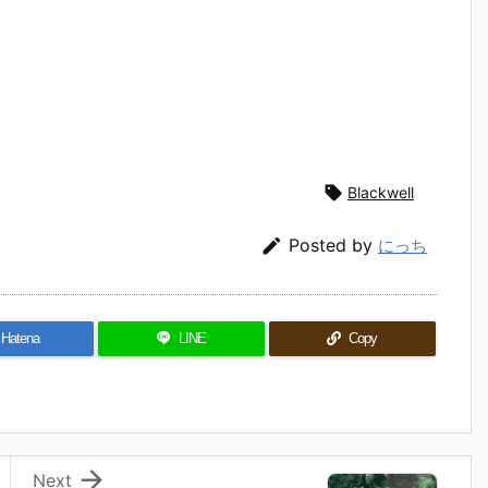

Blackwell

Posted by
にっち
Hatena
LINE
Copy

Next