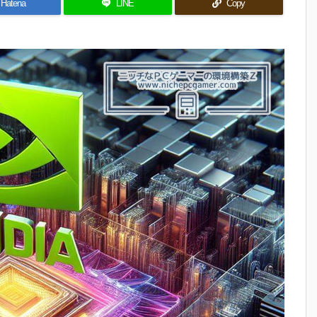
Hatena
LINE
Copy