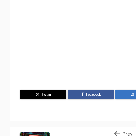
Twitter
Facebook
B!

Prev