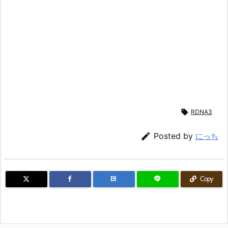

RDNA3

Posted by
にっち
B!
Copy