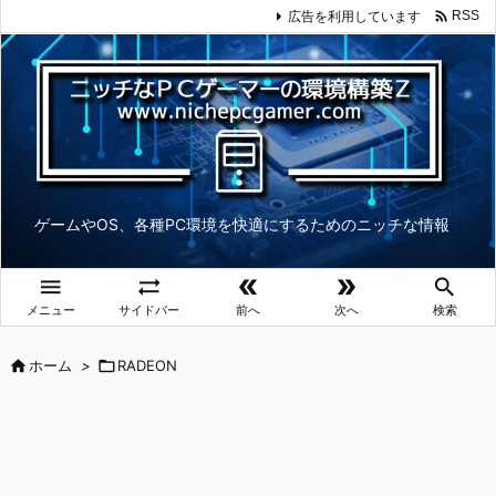

広告を利用しています
RSS
ゲームやOS、各種PC環境を快適にするためのニッチな情報





メニュー
サイドバー
前へ
次へ
検索

ホーム
>

RADEON