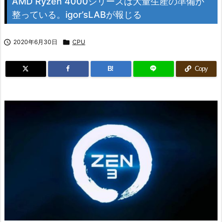
AMD Ryzen 4000シリーズは大量生産の準備が
整っている。igor’sLABが報じる

2020年6月30日

CPU
B!
Copy