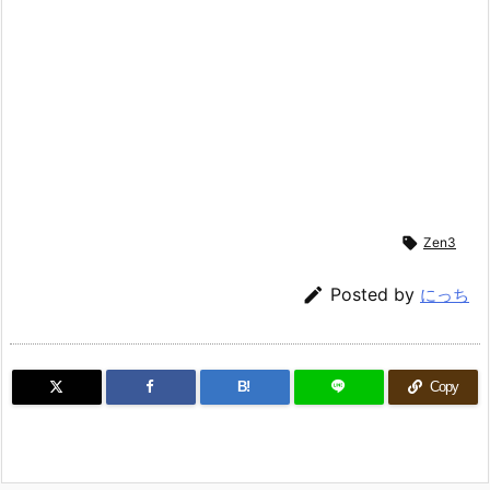

Zen3

Posted by
にっち
B!
Copy