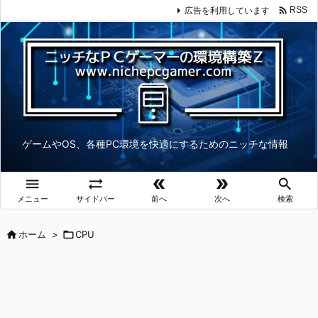

広告を利用しています
RSS
ゲームやOS、各種PC環境を快適にするためのニッチな情報





メニュー
サイドバー
前へ
次へ
検索

ホーム
>

CPU