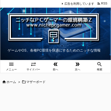

広告を利用しています
RSS
ゲームやOS、各種PC環境を快適にするためのニッチな情報





メニュー
サイドバー
前へ
次へ
検索

ホーム
>

マザーボード