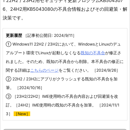
1 22H2 / 23H2用セキュリティ更新プログラムKB504307
6、24H2用KB5043080の不具合情報およびその回避策・解
決策です。
更新履歴
［記事初公開日: 2024/9/11］
① Windows11 22H2 / 23H2において、WindowsとLinuxのデュ
アルブート環境でLinuxが起動しなくなる
既知の不具合
が修正さ
れました。そのため、既知の不具合から削除。本不具合の修正に
関する詳細は
こちらのページ
をご覧ください。 ［2024/9/26］
② 22H2 / 23H2にアプリがクラッシュする既知の不具合を加
筆。 ［2024/10/16］
③ ［23H2/22H2］IME使用時の不具合内容および回避策を改
訂。［24H2］IME使用時の既知の不具合を加筆。 ［2024/11/1
3］
［New］