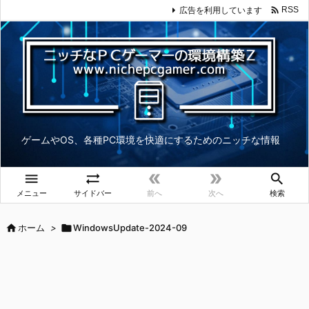

広告を利用しています
RSS
ゲームやOS、各種PC環境を快適にするためのニッチな情報





メニュー
サイドバー
前へ
次へ
検索

ホーム
>

WindowsUpdate-2024-09