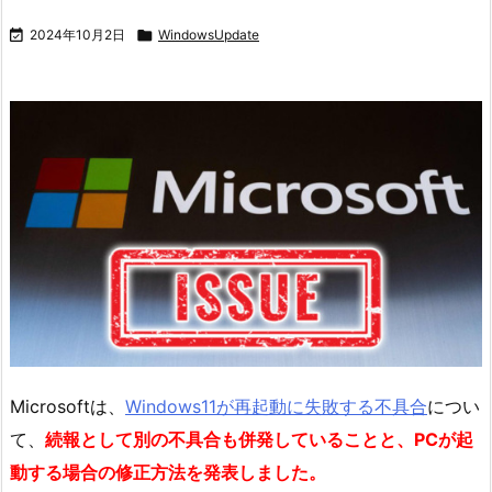

2024年10月2日

WindowsUpdate
Microsoftは、
Windows11が再起動に失敗する不具合
につい
て、
続報として別の不具合も併発していることと、PCが起
動する場合の修正方法を発表しました。