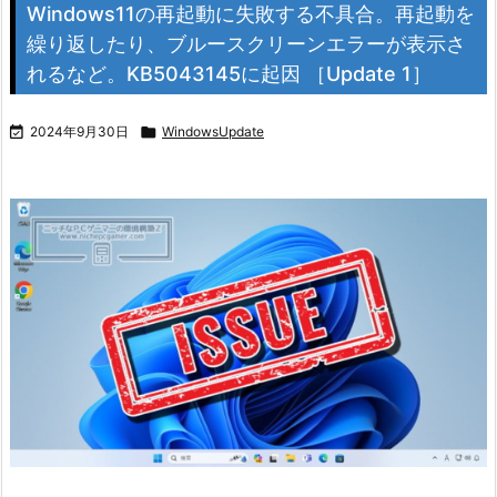
Windows11の再起動に失敗する不具合。再起動を
繰り返したり、ブルースクリーンエラーが表示さ
れるなど。KB5043145に起因 ［Update 1］

2024年9月30日

WindowsUpdate