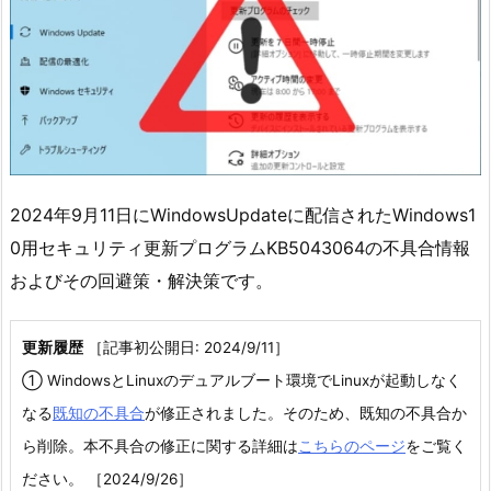
2024年9月11日にWindowsUpdateに配信されたWindows1
0用セキュリティ更新プログラムKB5043064の不具合情報
およびその回避策・解決策です。
更新履歴
［記事初公開日: 2024/9/11］
① WindowsとLinuxのデュアルブート環境でLinuxが起動しなく
なる
既知の不具合
が修正されました。そのため、既知の不具合か
ら削除。本不具合の修正に関する詳細は
こちらのページ
をご覧く
ださい。 ［2024/9/26］