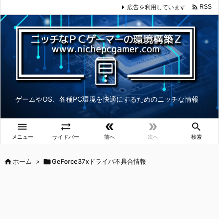

広告を利用しています
RSS
ゲームやOS、各種PC環境を快適にするためのニッチな情報





メニュー
サイドバー
前へ
次へ
検索

ホーム
>

GeForce37xドライバ不具合情報