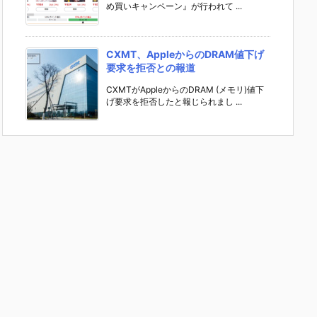
め買いキャンペーン』が行われて ...
CXMT、AppleからのDRAM値下げ
要求を拒否との報道
CXMTがAppleからのDRAM (メモリ)値下
げ要求を拒否したと報じられまし ...