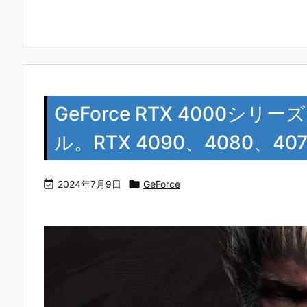
GeForce RTX 4000
ル。RTX 4090、4080、4

2024年7月9日

GeForce