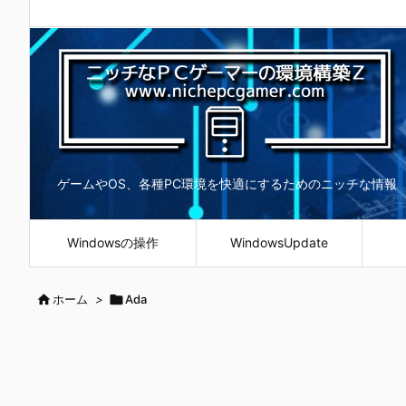
ゲームやOS、各種PC環境を快適にするためのニッチな情報
Windowsの操作
WindowsUpdate

ホーム
>

Ada