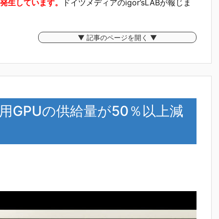
発生しています。
ドイツメディアのigor’sLABが報じま
▼ 記事のページを開く ▼
リーズ用GPUの供給量が50％以上減