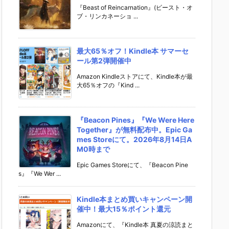
『Beast of Reincarnation』(ビースト・オ
ブ・リンカネーショ ...
最大65％オフ！Kindle本 サマーセ
ール第2弾開催中
Amazon Kindleストアにて、Kindle本が最
大65％オフの『Kind ...
『Beacon Pines』『We Were Here
Together』が無料配布中。Epic Ga
mes Storeにて。2026年8月14日A
M0時まで
Epic Games Storeにて、『Beacon Pine
s』『We Wer ...
Kindle本まとめ買いキャンペーン開
催中！最大15％ポイント還元
Amazonにて、『Kindle本 真夏の涼読まと