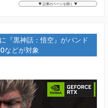
▼ 記事のページを開く ▼
シリーズに『黒神話：悟空』がバンド
070などが対象